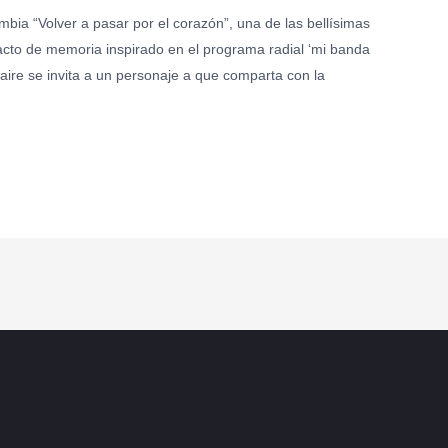
ia “Volver a pasar por el corazón”, una de las bellísimas
acto de memoria inspirado en el programa radial ‘mi banda
 aire se invita a un personaje a que comparta con la